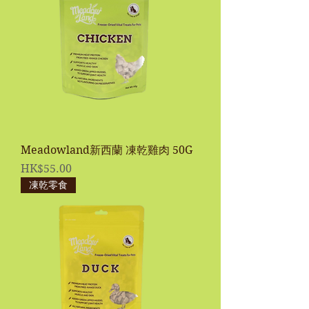
Meadowland新西蘭 凍乾雞肉 50G
價格
HK$55.00
凍乾零食