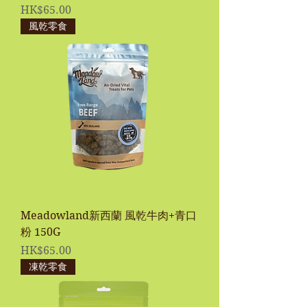
價格
HK$65.00
風乾零食
Meadowland新西蘭 風乾牛肉+青口
粉 150G
價格
HK$65.00
凍乾零食