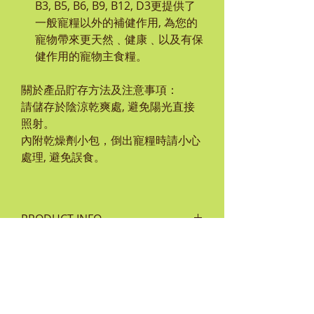
B3, B5, B6, B9, B12, D3更提供了
一般寵糧以外的補健作用, 為您的
寵物帶來更天然﹑健康﹑以及有保
健作用的寵物主食糧。
關於產品貯存方法及注意事項：
請儲存於陰涼乾爽處, 避免陽光直接
照射。
內附乾燥劑小包，倒出寵糧時請小心
處理, 避免誤食。
PRODUCT INFO
成份:
RETURN & REFUND POLICY
雞肉，葉酸（維生素B9），雞脂肪，
豌豆，薄荷，魚肉，硝酸硫胺（維生
如貨品有任何損毀或問題，客人須保
素B1），綠茶萃取物，維生素D3，
SHIPPING INFO
留單據及完整包裝袋並於 7 天內通知