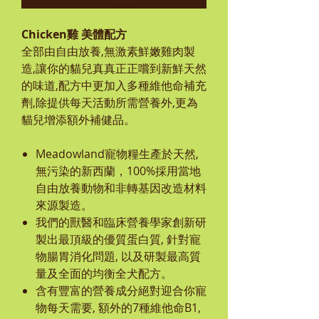
Chicke
n
雞 美體配方
全部由自由放養
,
無激素鮮嫩雞肉製
造
,
讓你的貓兒真真正正嚐到新鮮天然
的味道
,
配方中更加入多種維他命補充
劑
,
除提供每天活動所需營養外
,
更為
貓兒增添額外補健品。
Meadowland
寵物糧生產於天然,
無污染的新西蘭，100%採用當地
自由放養動物和非轉基因改造材料
來源製造。
我們的獸醫和臨床營養學家創新研
製出最頂級的優質蛋白質, 針對寵
物腸胃消化問題, 以及研製最高質
量及全面的均衡全犬配方。
含有豐富的營養成分絕對迎合你寵
物每天需要, 額外的7種維他命B1,