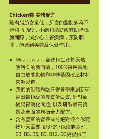
Chicke
n
雞 美體配方
雞肉脂肪含量低，所含的脂肪多為不
飽和脂肪酸，不飽和脂肪酸有助降低
膽固醇，減少心血管疾病，預防肥
胖，能達到美體及保健作用。
Meadowland
寵物糧生產於天然,
無污染的新西蘭，100%採用當地
自由放養動物和非轉基因改造材料
來源製造。
我們的獸醫和臨床營養學家創新研
製出最頂級的優質蛋白質, 針對寵
物腸胃消化問題, 以及研製最高質
量及全面的均衡全犬配方。
含有豐富的營養成分絕對迎合你寵
物每天需要, 額外的7種維他命B1,
B3, B5, B6, B9, B12, D3更提供了