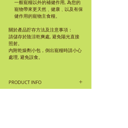
一般寵糧以外的補健作用, 為您的
寵物帶來更天然﹑健康﹑以及有保
健作用的寵物主食糧。
關於產品貯存方法及注意事項：
請儲存於陰涼乾爽處, 避免陽光直接
照射。
內附乾燥劑小包，倒出寵糧時請小心
處理, 避免誤食。
PRODUCT INFO
成份:
RETURN & REFUND POLICY
雞肉，魚肉，木薯，雞脂肪，豌豆，
薄荷，天然香料，魚油， 維生素E，
如貨品有任何損毀或問題，客人須保
菸鹼酸（維生素B3），泛酸鈣（維生
SHIPPING INFO
留單據及完整包裝袋並於 7 天內通知
素B5），維生素A，硝酸硫胺（維生
本公司。
每次於MEADOWLAND網上商城購