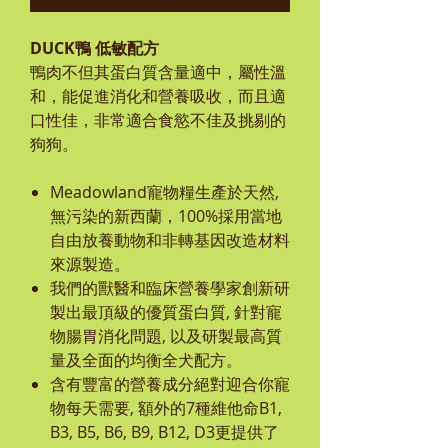
DUCK
鴨 低敏配方
鴨肉不但其蛋白質含量適中，屬性溫
和，能促進消化和營養吸收，而且適
口性佳，非常適合食慾不佳及挑剔的
狗狗。
Meadowland
寵物糧生產於天然,
無污染的新西蘭，100%採用當地
自由放養動物和非轉基因改造材料
來源製造。
我們的獸醫和臨床營養學家創新研
製出最頂級的優質蛋白質, 針對寵
物腸胃消化問題, 以及研製最高質
量及全面的均衡全犬配方。
含有豐富的營養成分絕對迎合你寵
物每天需要, 額外的7種維他命B1,
B3, B5, B6, B9, B12, D3更提供了