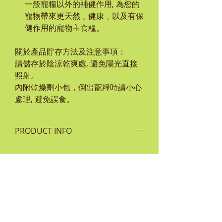
一般寵糧以外的補健作用, 為您的
寵物帶來更天然﹑健康﹑以及有保
健作用的寵物主食糧。
關於產品貯存方法及注意事項：
請儲存於陰涼乾爽處, 避免陽光直接
照射。
內附乾燥劑小包，倒出寵糧時請小心
處理, 避免誤食。
PRODUCT INFO
主要成份
RETURN & REFUND POLICY
鴨肉，魚肉，木薯，馬鈴薯，雞脂
肪，豌豆，薄荷，天然香料，魚油，
如貨品有任何損毀或問題，客人須保
維生素E，菸鹼酸（維生素B3），泛
SHIPPING INFO
留單據及完整包裝袋並於 7 天內通知
酸鈣（維生素B5），維生素A，硝酸
本公司。
每次於MEADOWLAND網上商城購
硫胺（維生素B1），維生素B7，核
如屬客戶人為損毀或已使用超過
物,顧客可於順豐服務中心或順豐站收