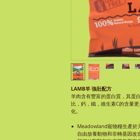
LAMB
羊
強壯配方
羊肉含有豐富的蛋白質，其蛋
比，鈣，鐵，維生素C的含量
化。
Meadowland寵物糧生產
自由放養動物和非轉基因改