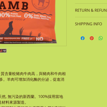
成份:
RETURN & REFUN
羊肉，魚肉，木薯
料，維生素E，菸鹼
如貨品有任何損毀
生素B5），維生素
SHIPPING INFO
包裝袋並於 7 天
核黃素，鹽酸吡哆醇
如屬客戶人為損毀
每次於MEADOW
維生素D3，葉酸（
拒絕更換。
豐服務中心或順豐
香萃取物，薄荷萃
本公司有權拒絕一
送貨地區:香港區,九
營養分析:
本公司保留以上條
島另議)
蛋白質(最小) 30%
*如屬無𨋢樓宇,
5%
交收*
灰分(最高) 10% 水
新界區星期一,三,五
白質含量較豬肉牛肉高，與豬肉和牛肉相
天內送貨)​
更多。羊肉可增加消化酶的分泌，促進消
如有任何疑問,歡迎致電T
Tel:+852 5108 
貨品一般會於電話
於天然, 無污染的新西蘭。
100%採用當地
而定)。
造材料來源製造。