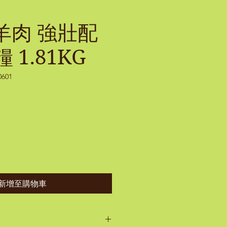
羊肉 強壯配
 1.81KG
601
價
格
新增至購物車