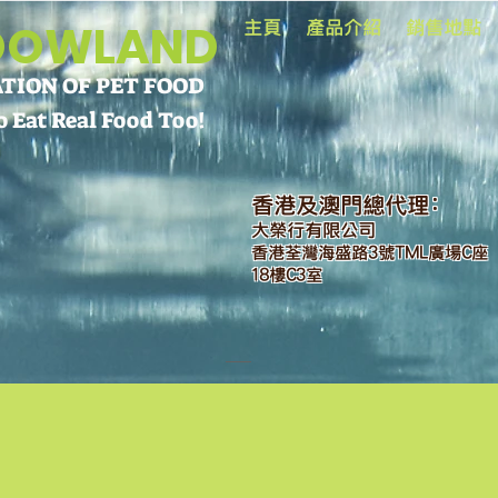
DOWLAND
主頁
產品介紹
銷售地點
ION OF PET FOOD
 Eat Real Food Too!
香港
及澳門
總代理:
大榮行有限公司
香港荃灣海盛路3號TML廣場C座
18樓C3室