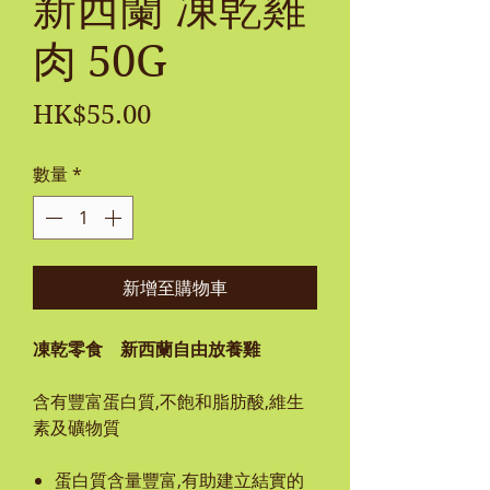
新西蘭 凍乾雞
肉 50G
價
HK$55.00
格
數量
*
新增至購物車
凍乾零食 新西蘭自由放養雞
含有豐富蛋白質,不飽和脂肪酸,維生
素及礦物質
蛋白質含量豐富,有助建立結實的