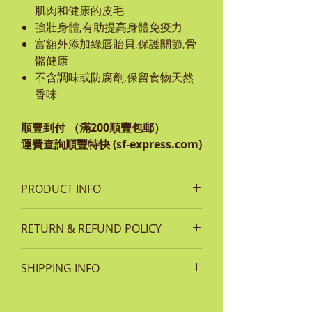
肌肉和健康的皮毛
強壯身體,有助提高身體免疫力
富額外添加綠唇貽貝,保護關節,骨
骼健康
不含調味或防腐劑,保留食物天然
香味
順豐到付 （滿200順豐包郵）
運費查詢順豐特快 (sf-express.com)
PRODUCT INFO
成份:
RETURN & REFUND POLICY
98%鮮雞肉、2%凍乾青口
營養分析:
如貨品有任何損毀或問題，客人須保
蛋白質(最小) 82% 脂肪(最小) 5.5%
SHIPPING INFO
留單據及完整包裝袋並於 7 天內通知
纖維(最高) 1%灰分(最高) 3.5% 水分
本公司。
每次於MEADOWLAND網上商城購
(最高)7%
如屬客戶人為損毀或已使用超過