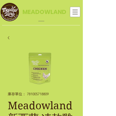
MEADOWLAND
庫存單位： 781005718809
Meadowland