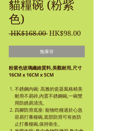
貓糧碗 (粉紫
色)
一
促
 HK$168.00 
HK$98.00
般
銷
無庫存
價
價
格
格
粉紫色玻璃纖維質料,美觀耐用,尺寸
16CM x 16CM x 5CM
不銹鋼內碗: 高雅的瓷器風格精美
耐用不易碎,內置不銹鋼碗,一碗雙
用防銹易清洗。
四腳防滑底座: 寵物吃糧過於心急
容易打番糧碗,底部防滑可有效防
止打番糧碗,保持衛生。