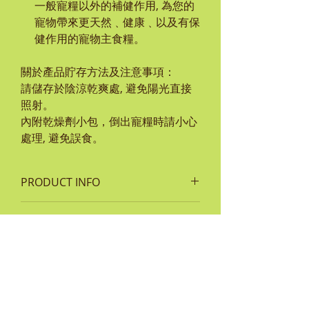
一般寵糧以外的補健作用, 為您的
寵物帶來更天然﹑健康﹑以及有保
健作用的寵物主食糧。
關於產品貯存方法及注意事項：
請儲存於陰涼乾爽處, 避免陽光直接
照射。
內附乾燥劑小包，倒出寵糧時請小心
處理, 避免誤食。
PRODUCT INFO
成份:
RETURN & REFUND POLICY
三文魚，魚肉，木薯，雞脂肪，豌
豆，天然香料，魚油，維生素 E，菸
如貨品有任何損毀或問題，客人須保
鹼 酸（維生素 B3），泛酸鈣（維生
SHIPPING INFO
留單據及完整包裝袋並於 7 天內通知
素 B5），維生素 A，硝酸硫胺（維
本公司。
每次於MEADOWLAND網上商城購
生素 B1），維生素 B7，核黃 素，鹽
如屬客戶人為損毀或已使用超過
物,顧客可於順豐服務中心或順豐站收