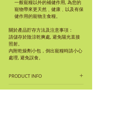
一般寵糧以外的補健作用, 為您的
寵物帶來更天然﹑健康﹑以及有保
健作用的寵物主食糧。
關於產品貯存方法及注意事項：
請儲存於陰涼乾爽處, 避免陽光直接
照射。
內附乾燥劑小包，倒出寵糧時請小心
處理, 避免誤食。
PRODUCT INFO
成份:
RETURN & REFUND POLICY
三文魚，魚肉，木薯，雞脂肪，豌
豆，天然香料，魚油，維生素 E，菸
如貨品有任何損毀或問題，客人須保
鹼 酸（維生素 B3），泛酸鈣（維生
SHIPPING INFO
留單據及完整包裝袋並於 7 天內通知
素 B5），維生素 A，硝酸硫胺（維
本公司。
每次於MEADOWLAND網上商城購
生素 B1），維生素 B7，核黃 素，鹽
如屬客戶人為損毀或已使用超過
物,顧客可於順豐服務中心或順豐站收