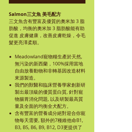
Salmon三文魚 美毛配方
三文魚含有豐富及優質的奧米加 3 脂
肪酸，均衡的奧米加 3 脂肪酸能有助
促進 皮膚健康，改善皮膚乾燥，令毛
髮更亮澤柔順。
Meadowland
寵物糧生產於天然,
無污染的新西蘭，100%採用當地
自由放養動物和非轉基因改造材料
來源製造。
我們的獸醫和臨床營養學家創新研
製出最頂級的優質蛋白質, 針對寵
物腸胃消化問題, 以及研製最高質
量及全面的均衡全犬配方。
含有豐富的營養成分絕對迎合你寵
物每天需要, 額外的7種維他命B1,
B3, B5, B6, B9, B12, D3更提供了